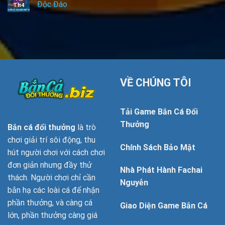
Độc Đáo
Th4
VỀ CHÚNG TÔI
Tải Game Bắn Cá Đổi
Thưởng
Bắn cá đổi thưởng
là trò
chơi giải trí sôi động, thu
Chính Sách Bảo Mật
hút người chơi với cách chơi
đơn giản nhưng đầy thử
Nhà Phát Hành Fachai
thách. Người chơi chỉ cần
Nguyễn
bắn hạ các loài cá để nhận
phần thưởng, và càng cá
Giao Diện Game Bắn Cá
lớn, phần thưởng càng giá