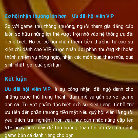
Cơ hội nhận thưởng lớn hơn – Ưu đãi hội viên VIP
So với game thủ thông thường, người tham gia đẳng cấp
luôn sở hữu những lợi thế vượt trội nhờ vào hệ thống ưu đãi
riêng biệt. Họ có cơ hội nhận thêm tiền thưởng từ các sự
kiện chỉ dành cho VIP, được nhân đôi phần thưởng khi hoàn
thành nhiệm vụ hàng ngày, nhận các món quà theo mùa, quà
sinh nhật, gói quà giới hạn.
Kết luận
Ưu đãi hội viên VIP
là sự công nhận, đãi ngộ dành cho
những cược thủ trung thành, đam mê và gắn bó với game
bắn cá. Từ vật phẩm đặc biệt đến sự kiện riêng, từ hỗ trợ
ưu tiên đến phần thưởng tiền mặt.Nếu quý hội viên là người
yêu thích trải nghiệm trọn vẹn, hãy cân nhắc nâng cấp lên
VIP ngay hôm nay để tận hưởng toàn bộ ưu đãi mà sảnh
game bắn cá dành riêng cho bạn.