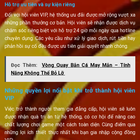
Hỗ trợ ưu tiên và sự kiện riêng
Đối với hội viên VIP, hệ thống ưu đãi được mở rộng vượt xa
những phần thưởng cơ bản. Hội viên sẽ nhận được dịch vụ
chăm sóc riêng biệt với hỗ trợ 24 giờ mỗi ngày qua hotline
chuyên dụng. Các yêu cầu như xử lý giao dịch, rút tiền hay
phản hồi sự cố đều được ưu tiên giải quyết nhanh chóng.
Đọc Thêm:
Vòng Quay Bắn Cá May Mắn – Tính
Năng Không Thể Bỏ Lỡ
Những quyền lợi nổi bật khi trở thành hội viên
VIP
Việc trở thành người tham gia đẳng cấp, hội viên sẽ luôn
được nhận quà tri ân từ hệ thống, có cơ hội để nâng cao
chất lượng chơi game một cách toàn diện. Cùng điểm qua
những lợi ích thiết thực nhất khi bạn gia nhập cộng đồng