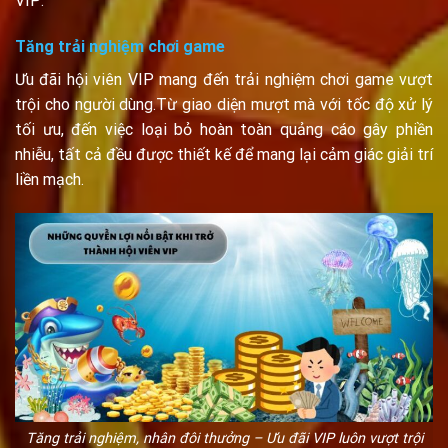
VIP:
Tăng trải nghiệm chơi game
Ưu đãi hội viên VIP mang đến trải nghiệm chơi game vượt
trội cho người dùng.Từ giao diện mượt mà với tốc độ xử lý
tối ưu, đến việc loại bỏ hoàn toàn quảng cáo gây phiền
nhiễu, tất cả đều được thiết kế để mang lại cảm giác giải trí
liền mạch.
Tăng trải nghiệm, nhân đôi thưởng – Ưu đãi VIP luôn vượt trội