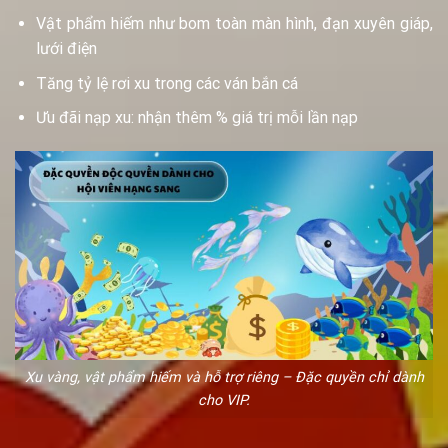
Vật phẩm hiếm như bom toàn màn hình, đạn xuyên giáp,
lưới điện
Tăng tỷ lệ rơi xu trong các ván bắn cá
Ưu đãi nạp xu: nhận thêm % giá trị mỗi lần nạp
Xu vàng, vật phẩm hiếm và hỗ trợ riêng – Đặc quyền chỉ dành
cho VIP.