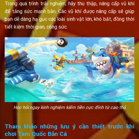
Trong quá trình trải nghiệm, hãy thu thập, nâng cấp vũ khí
để tăng sức mạnh bắn. Các vũ khí được nâng cấp sẽ giúp
bạn dễ dàng hạ gục các loài sinh vật lớn, khó bắt, đồng thời
tiết kiệm thời gian, công sức.
Học hỏi ngay kinh nghiệm kiếm tiền cực đỉnh từ cao thủ
Tham khảo những lưu ý cần thiết trước khi
chơi Tam Quốc Bắn Cá