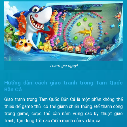
Tham gia ngay!
Hướng dẫn cách giao tranh trong Tam Quốc
Bắn Cá
Giao tranh trong Tam Quốc Bắn Cá là một phần không thể
thiếu để game thủ có thể giành chiến thắng. Để thành công
trong game, cược thủ cần nắm vững các kỹ thuật giao
tranh, tận dụng tốt các điểm mạnh của vũ khí, cá.