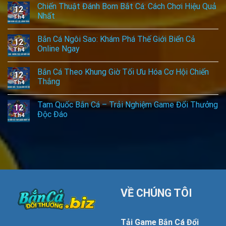
Chiến Thuật Đánh Bom Bắt Cá: Cách Chơi Hiệu Quả
12
Nhất
Th4
Bắn Cá Ngôi Sao: Khám Phá Thế Giới Biển Cả
12
Online Ngay
Th4
Bắn Cá Theo Khung Giờ Tối Ưu Hóa Cơ Hội Chiến
12
Thắng
Th4
Tam Quốc Bắn Cá – Trải Nghiệm Game Đổi Thưởng
12
Độc Đáo
Th4
VỀ CHÚNG TÔI
Tải Game Bắn Cá Đổi