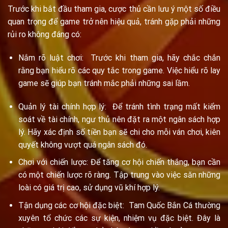
Trước khi bắt đầu tham gia, cược thủ cần lưu ý một số điều
quan trọng để game trở nên hiệu quả, tránh gặp phải những
rủi ro không đáng có:
Nắm rõ luật chơi: Trước khi tham gia, hãy chắc chắn
rằng bạn hiểu rõ các quy tắc trong game. Việc hiểu rõ lay
game sẽ giúp bạn tránh mắc phải những sai lầm.
Quản lý tài chính hợp lý: Để tránh tình trạng mất kiểm
soát về tài chính, ngư thủ nên đặt ra một ngân sách hợp
lý. Hãy xác định số tiền bạn sẽ chi cho mỗi ván chơi, kiên
quyết không vượt quá ngân sách đó.
Chơi với chiến lược: Để tăng cơ hội chiến thắng, bạn cần
có một chiến lược rõ ràng. Tập trung vào việc săn những
loài có giá trị cao, sử dụng vũ khí hợp lý.
Tận dụng các cơ hội đặc biệt: Tam Quốc Bắn Cá thường
xuyên tổ chức các sự kiện, nhiệm vụ đặc biệt. Đây là