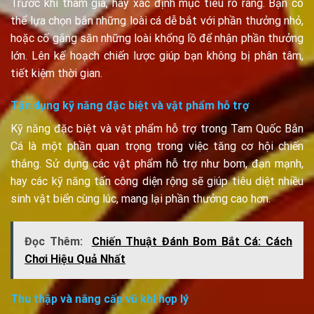
Trước khi tham gia, hãy xác định mục tiêu rõ ràng. Bạn có
thể lựa chọn bắn những loài cá dễ bắt với phần thưởng nhỏ,
hoặc cố gắng săn những loài khổng lồ để nhận phần thưởng
lớn. Lên kế hoạch chiến lược giúp bạn không bị phân tâm,
tiết kiệm thời gian.
Tận dụng kỹ năng đặc biệt và vật phẩm hỗ trợ
Kỹ năng đặc biệt và vật phẩm hỗ trợ trong Tam Quốc Bắn
Cá là một phần quan trọng trong việc tăng cơ hội chiến
thắng. Sử dụng các vật phẩm hỗ trợ như bom, đạn mạnh,
hay các kỹ năng tấn công diện rộng sẽ giúp tiêu diệt nhiều
sinh vật biển cùng lúc, mang lại phần thưởng cao hơn.
Đọc Thêm:
Chiến Thuật Đánh Bom Bắt Cá: Cách
Chơi Hiệu Quả Nhất
Thu thập và nâng cấp vũ khí hợp lý