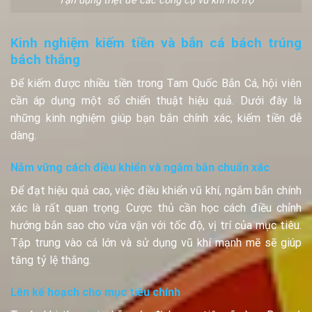
Tận dụng triệt để các công cụ vũ khí hỗ trợ
Kinh nghiệm kiếm tiền và bắn cá bách trúng
bách thắng
Để kiếm được nhiều tiền trong Tam Quốc Bắn Cá, hội viên
cần áp dụng một số chiến thuật hiệu quả. Dưới đây là
những kinh nghiệm giúp bạn bắn chính xác, kiếm tiền dễ
dàng.
Nắm vững cách điều khiển và ngắm bắn chuẩn xác
Để đạt hiệu quả cao, việc điều khiển vũ khí, ngắm bắn chính
xác là rất quan trọng. Cược thủ cần học cách điều chỉnh
hướng bắn sao cho vừa vặn với tốc độ, vị trí của mục tiêu.
Tập trung vào cá lớn và sử dụng vũ khí mạnh mẽ sẽ giúp
tăng tỷ lệ thắng.
Lên kế hoạch cho mục tiêu chính