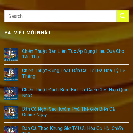
BÀI VIẾT MỚI NHẤT
Chiến Thuật Bắn Liên Tục Áp Dụng Hiệu Quả Cho
12
Tân Thủ
Th4
Chiến Thuật Đồng Loạt Bắn Cá: Tối Đa Hóa Tỷ Lệ
12
Thắng
Th4
Chiến Thuật Đánh Bom Bắt Cá: Cách Chơi Hiệu Quả
12
Nhất
Th4
Bắn Cá Ngôi Sao: Khám Phá Thế Giới Biển Cả
12
Online Ngay
Th4
Bắn Cá Theo Khung Giờ Tối Ưu Hóa Cơ Hội Chiến
12