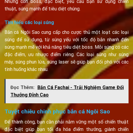
Những con boss, đặc biệt, yêu cầu bạn sử dụng chiến
thuật, súng mạnh để tiêu diệt chúng.
Tìm hiểu các loại súng
Bắn cá Ngôi Sao cung cấp cho cược thủ một loạt các loại
súng để sử dụng, từ súng yếu với tốc độ bắn nhanh đến
súng mạnh mẽ với khả năng tiêu diệt boss. Mỗi súng có các
đặc điểm, ưu nhược điểm riêng. Các loại súng như súng
máy, súng phun lửa, súng laser sẽ giúp bạn đối phó với các
tình huống khác nhau.
Đọc Thêm:
Bắn Cá Fachai - Trải Nghiệm Game Đổi
Thưởng Đỉnh Cao
Tuyệt chiêu chinh phục bắn cá Ngôi Sao
Để thành công, bạn cần phải nắm vững một số chiến thuật
đặc biệt giúp bạn tối đa hóa điểm thưởng, giành chiến