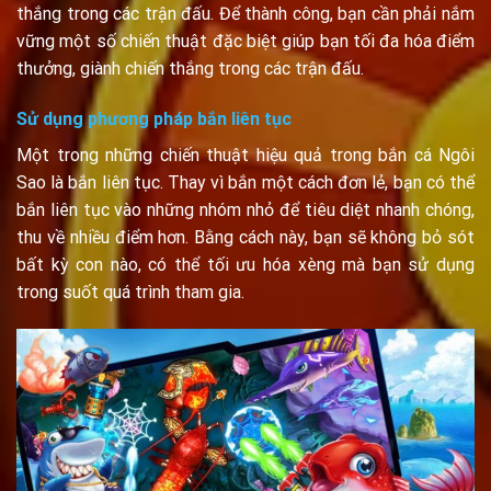
thắng trong các trận đấu. Để thành công, bạn cần phải nắm
vững một số chiến thuật đặc biệt giúp bạn tối đa hóa điểm
thưởng, giành chiến thắng trong các trận đấu.
Sử dụng phương pháp bắn liên tục
Một trong những chiến thuật hiệu quả trong bắn cá Ngôi
Sao là bắn liên tục. Thay vì bắn một cách đơn lẻ, bạn có thể
bắn liên tục vào những nhóm nhỏ để tiêu diệt nhanh chóng,
thu về nhiều điểm hơn. Bằng cách này, bạn sẽ không bỏ sót
bất kỳ con nào, có thể tối ưu hóa xèng mà bạn sử dụng
trong suốt quá trình tham gia.