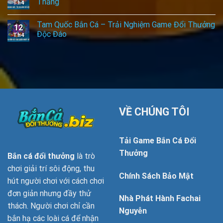
Thắng
Th4
Tam Quốc Bắn Cá – Trải Nghiệm Game Đổi Thưởng
12
Độc Đáo
Th4
VỀ CHÚNG TÔI
Tải Game Bắn Cá Đổi
Thưởng
Bắn cá đổi thưởng
là trò
chơi giải trí sôi động, thu
Chính Sách Bảo Mật
hút người chơi với cách chơi
đơn giản nhưng đầy thử
Nhà Phát Hành Fachai
thách. Người chơi chỉ cần
Nguyễn
bắn hạ các loài cá để nhận