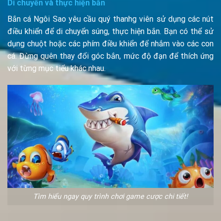
Di chuyển và thực hiện bắn
Bắn cá Ngôi Sao yêu cầu quý thanhg viên sử dụng các nút
điều khiển để di chuyển súng, thực hiện bắn. Bạn có thể sử
dụng chuột hoặc các phím điều khiển để nhắm vào các con
cá. Đừng quên thay đổi góc bắn, mức độ đạn để thích ứng
với từng mục tiểu khác nhau.
Tìm hiểu ngay quy trình chơi game cược chi tiết!