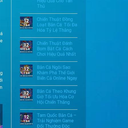
ối
Hiệu Quả Cho Tân
Thủ
Chiến Thuật Đồng
12
Loạt Bắn Cá: Tối Đa
Th4
Hóa Tỷ Lệ Thắng
cá
me
Chiến Thuật Đánh
12
Bom Bắt Cá: Cách
Th4
Chơi Hiệu Quả Nhất
Bắn Cá Ngôi Sao:
12
Khám Phá Thế Giới
ng
Th4
Biển Cả Online Ngay
di
on
Bắn Cá Theo Khung
12
Giờ Tối Ưu Hóa Cơ
Th4
Hội Chiến Thắng
Tam Quốc Bắn Cá –
12
Trải Nghiệm Game
Th4
Đổi Thưởng Độc