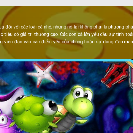
uả đối với các loài cá nhỏ, nhưng nó lại không phải là phương ph
c tiêu có giá trị thưởng cao. Các con cá lớn yêu cầu sự tính toá
ng viên đạn vào các điểm yếu của chúng hoặc sử dụng đạn mạ