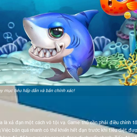
y mục tiêu hấp dẫn và bắn chính xác!
a là xả đạn một cách vô tội vạ. Game thủ cần phải điều chỉnh t
.Việc bắn quá nhanh có thể khiến hết đạn trước khi tiêu diệt đư