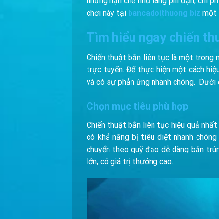
những hạn chế như lãng phí đạn, chi phí
chơi này tại
bancadoithuong biz
một c
Tìm hiểu ngay chiến thu
Chiến thuật bắn liên tục
là một trong n
trực tuyến. Để thực hiện một cách hi
và có sự phản ứng nhanh chóng. Dưới đâ
Chọn mục tiêu phù hợp
Chiến thuật bắn liên tục
hiệu quả nhất 
có khả năng bị tiêu diệt nhanh chóng 
chuyển theo quỹ đạo dễ dàng bắn trún
lớn, có giá trị thưởng cao.