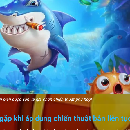
ễn biến cuộc săn và lựa chọn chiến thuật phù hợp!
ặp khi áp dụng chiến thuật bắn liên tụ