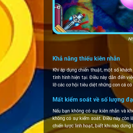
Nh
Khả năng thiếu kiên nhẫn
Khi áp dụng chiến thuật, một số khách
tình hình hiện tại. Điều này dẫn đến 
lỡ các cơ hội tiêu diệt những con cá có 
Mất kiểm soát về số lượng đạn
Nếu bạn không có sự kiên nhẫn và kh
không có sự kiểm soát. Điều này còn l
chiến lược linh hoạt, biết khi nào dừng 