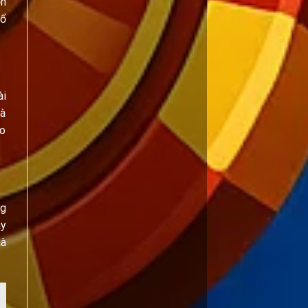
ồn
hổ
ài
mà
ho
ng
ày
mà