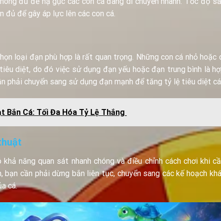
 không đủ để hạ gục các con cá đang di chuyển nhanh. Tốc độ s
 đủ để gây áp lực lên các con cá.
 chọn loại đạn phù hợp là rất quan trọng. Những con cá nhỏ hoặc 
iêu diệt, do đó việc sử dụng đạn yếu hoặc đạn trung bình là h
cần phải chuyển sang sử dụng đạn mạnh để tăng tỷ lệ tiêu diệt cá
t Bắn Cá: Tối Đa Hóa Tỷ Lệ Thắng
thuật
ó khả năng quan sát nhanh chóng và điều chỉnh cách chơi khi c
ớn, bạn cần phải dừng bắn liên tục, chuyển sang các kế hoạch kh
a cá.