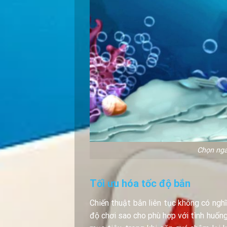
Chọn nga
Tối ưu hóa tốc độ bắn
Chiến thuật bắn liên tục
không có nghĩ
độ chơi sao cho phù hợp với tình huống