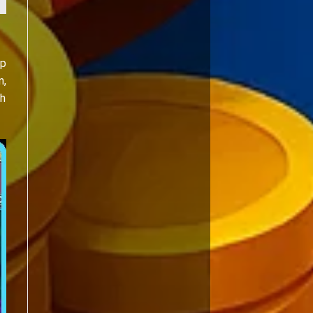
áp
n,
nh