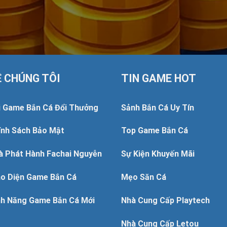
Ề CHÚNG TÔI
TIN GAME HOT
i Game Bắn Cá Đổi Thưởng
Sảnh Bắn Cá Uy Tín
ính Sách Bảo Mật
Top Game Bắn Cá
à Phát Hành Fachai Nguyễn
Sự Kiện Khuyến Mãi
ao Diện Game Bắn Cá
Mẹo Săn Cá
nh Năng Game Bắn Cá Mới
Nhà Cung Cấp Playtech
Nhà Cung Cấp Letou