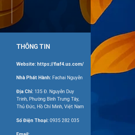
THÔNG TIN
Website:
https://fiaf4.us.com/
Nhà Phát Hành:
Fachai Nguyễn
Địa Chỉ:
135 Đ. Nguyễn Duy
Trinh, Phường Bình Trưng Tây,
Thủ Đức, Hồ Chí Minh, Việt Nam
Số Điện Thoại:
0935 282 035
Email: