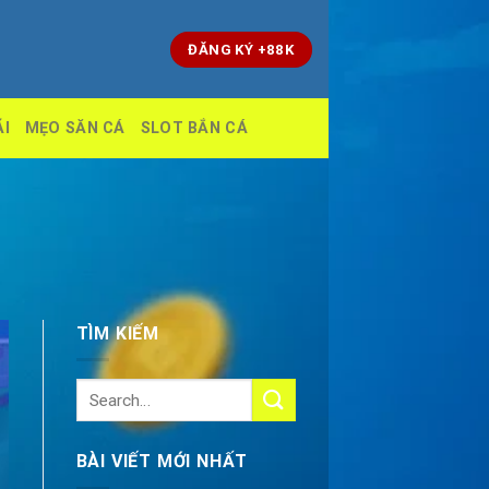
ĐĂNG KÝ +88K
ÃI
MẸO SĂN CÁ
SLOT BẮN CÁ
TÌM KIẾM
BÀI VIẾT MỚI NHẤT