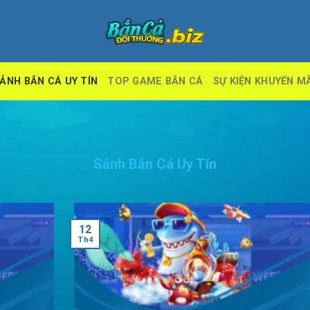
ẢNH BẮN CÁ UY TÍN
TOP GAME BẮN CÁ
SỰ KIỆN KHUYẾN M
Sảnh Bắn Cá Uy Tín
12
Th4