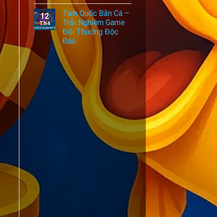
Tam Quốc Bắn Cá –
12
Trải Nghiệm Game
Th4
Đổi Thưởng Độc
Đáo