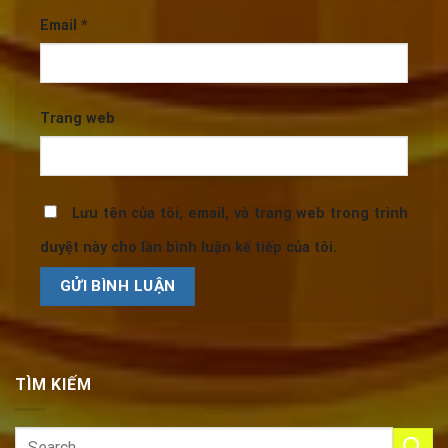
Email
*
Trang web
Lưu tên của tôi, email, và trang web trong trình
duyệt này cho lần bình luận kế tiếp của tôi.
TÌM KIẾM