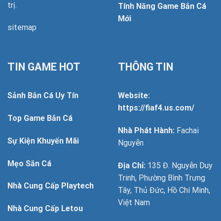
trị.
Tính Năng Game Bắn Cá
Mới
sitemap
TIN GAME HOT
THÔNG TIN
Sảnh Bắn Cá Uy Tín
Website:
https://fiaf4.us.com/
Top Game Bắn Cá
Nhà Phát Hành:
Fachai
Sự Kiện Khuyến Mãi
Nguyễn
Mẹo Săn Cá
Địa Chỉ:
135 Đ. Nguyễn Duy
Trinh, Phường Bình Trưng
Nhà Cung Cấp Playtech
Tây, Thủ Đức, Hồ Chí Minh,
Việt Nam
Nhà Cung Cấp Letou