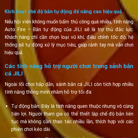
Kích hoạt chế độ bắn tự động để nâng cao hiệu quả
Nếu hội viên không muốn bấm thủ công quá nhiều, tính năng
Auto Fire – Bắn tự động của JILI sẽ là trợ thủ đắc lực.
Khách hàng chỉ cần chọn loại vũ khí, điều chỉnh tốc độ, hệ
thống sẽ tự động xử lý mục tiêu, giúp rảnh tay mà vẫn chơi
hiệu quả.
Các tính năng hỗ trợ người chơi trong sảnh bắn
cá JILI
Ngoài lối chơi hấp dẫn, sảnh bắn cá JILI còn tích hợp nhiều
tính năng thông minh nhằm hỗ trợ tối đa:
Tự động bắn: Đây là tính năng quen thuộc nhưng vô cùng
tiện lợi. Người tham gia có thể thiết lập chế độ bắn liên
tục mà không cần thao tác nhiều lần, thích hợp với các
phiên chơi kéo dài.