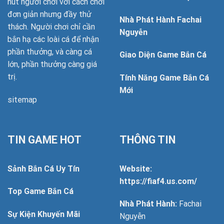
hút người chơi với cách chơi
đơn giản nhưng đầy thử
Nhà Phát Hành Fachai
thách. Người chơi chỉ cần
Nguyễn
bắn hạ các loài cá để nhận
phần thưởng, và càng cá
Giao Diện Game Bắn Cá
lớn, phần thưởng càng giá
trị.
Tính Năng Game Bắn Cá
Mới
sitemap
TIN GAME HOT
THÔNG TIN
Sảnh Bắn Cá Uy Tín
Website:
https://fiaf4.us.com/
Top Game Bắn Cá
Nhà Phát Hành:
Fachai
Sự Kiện Khuyến Mãi
Nguyễn